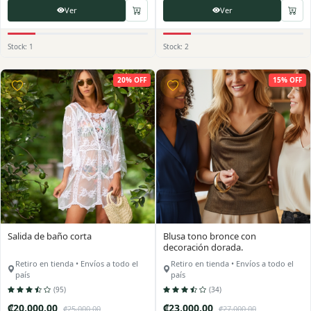
Ver
Ver
Stock: 1
Stock: 2
20% OFF
15% OFF
Salida de baño corta
Blusa tono bronce con
decoración dorada.
Retiro en tienda • Envíos a todo el
Retiro en tienda • Envíos a todo el
país
país
(95)
(34)
₡20,000.00
₡23,000.00
₡25,000.00
₡27,000.00