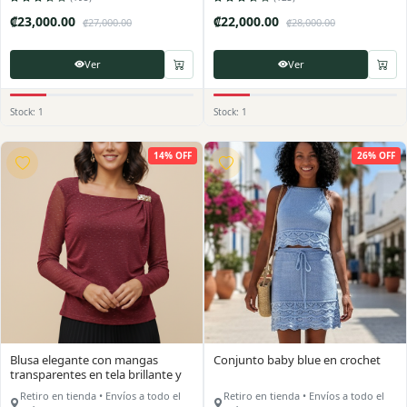
₡23,000.00
₡22,000.00
₡27,000.00
₡28,000.00
Ver
Ver
Stock: 1
Stock: 1
14% OFF
26% OFF
Blusa elegante con mangas
Conjunto baby blue en crochet
transparentes en tela brillante y
delicado broche dorado lateral
Retiro en tienda • Envíos a todo el
Retiro en tienda • Envíos a todo el