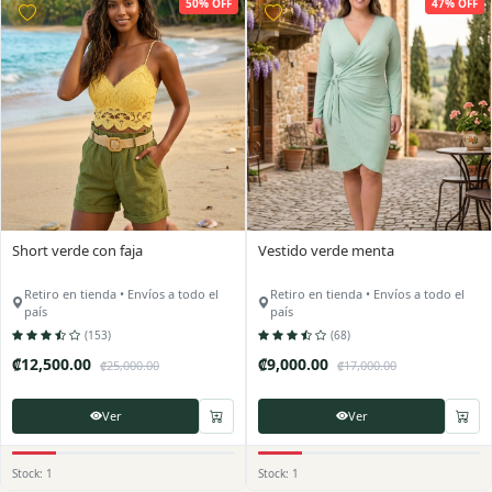
50% OFF
47% OFF
Short verde con faja
Vestido verde menta
Retiro en tienda • Envíos a todo el
Retiro en tienda • Envíos a todo el
país
país
(153)
(68)
₡12,500.00
₡9,000.00
₡25,000.00
₡17,000.00
Ver
Ver
Stock: 1
Stock: 1