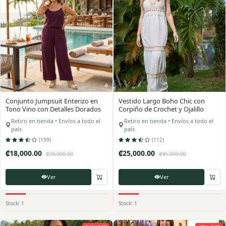
Conjunto Jumpsuit Enterizo en
Vestido Largo Boho Chic con
Tono Vino con Detalles Dorados
Corpiño de Crochet y Ojalillo
Retiro en tienda • Envíos a todo el
Retiro en tienda • Envíos a todo el
país
país
(199)
(112)
₡18,000.00
₡25,000.00
₡28,000.00
₡45,000.00
Ver
Ver
Stock: 1
Stock: 1