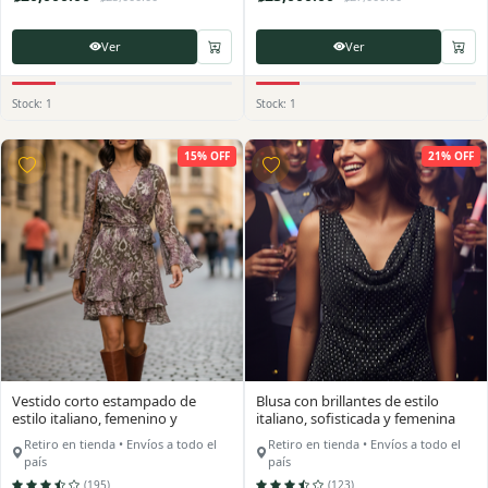
Ver
Ver
Stock: 1
Stock: 1
15% OFF
21% OFF
Vestido corto estampado de
Blusa con brillantes de estilo
estilo italiano, femenino y
italiano, sofisticada y femenina
sofisticado.
Retiro en tienda • Envíos a todo el
Retiro en tienda • Envíos a todo el
país
país
(195)
(123)