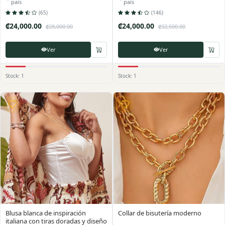
país
país
(65)
(146)
₡24,000.00
₡24,000.00
₡28,000.00
₡32,500.00
Ver
Ver
Stock: 1
Stock: 1
Blusa blanca de inspiración
Collar de bisutería moderno
italiana con tiras doradas y diseño