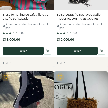
Blusa femenina de caída fluida y
Bolso pequeño negro de estilo
diseño sofisticado
moderno, con incrustaciones
metálicas y cierre tipo fruncido.
Retiro en tienda • Envíos a todo el
Retiro en tienda • Envíos a todo el
Un accesorio en tendencia,
país
país
compacto y con mucha
(140)
(37)
personalidad, ideal para elevar
cualquier look.
₡16,000.00
₡10,000.00
Ver
Ver
Stock: 1
Stock: 2