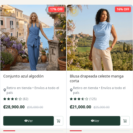
17% OFF
16% OFF
Conjunto azul algodón
Blusa drapeada celeste manga
corta
Retiro en tienda • Envíos a todo el
Retiro en tienda • Envíos a todo el
país
país
(82)
(125)
₡28,900.00
₡21,000.00
₡35,000.00
₡25,000.00
Ver
Ver