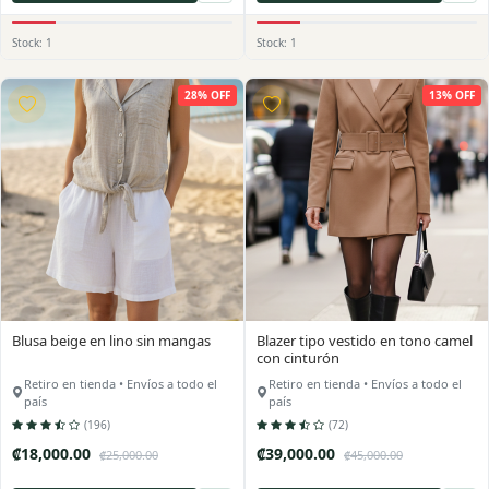
Stock: 1
Stock: 1
28% OFF
13% OFF
Blusa beige en lino sin mangas
Blazer tipo vestido en tono camel
con cinturón
Retiro en tienda • Envíos a todo el
Retiro en tienda • Envíos a todo el
país
país
(196)
(72)
₡18,000.00
₡39,000.00
₡25,000.00
₡45,000.00