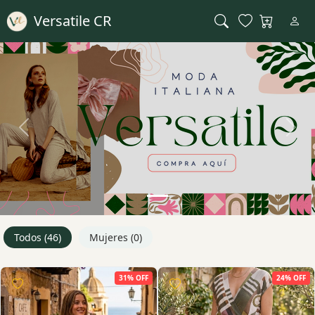
Versatile CR
Previous
Next
Todos (46)
Mujeres (0)
31% OFF
24% OFF