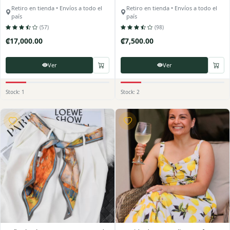
tipo corset.
Retiro en tienda • Envíos a todo el
Retiro en tienda • Envíos a todo el
país
país
(57)
(98)
₡17,000.00
₡7,500.00
Ver
Ver
Stock: 1
Stock: 2