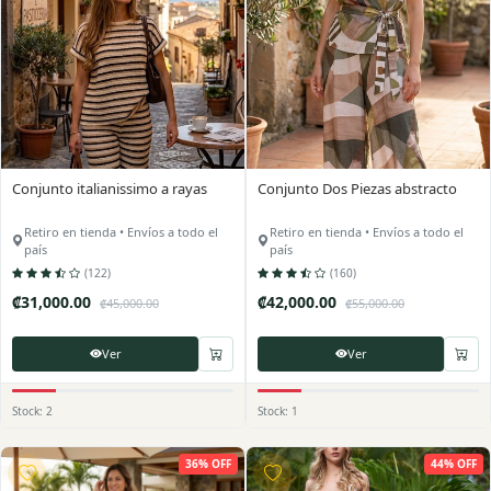
Conjunto italianissimo a rayas
Conjunto Dos Piezas abstracto
Retiro en tienda • Envíos a todo el
Retiro en tienda • Envíos a todo el
país
país
(122)
(160)
₡31,000.00
₡42,000.00
₡45,000.00
₡55,000.00
Ver
Ver
Stock: 2
Stock: 1
36% OFF
44% OFF