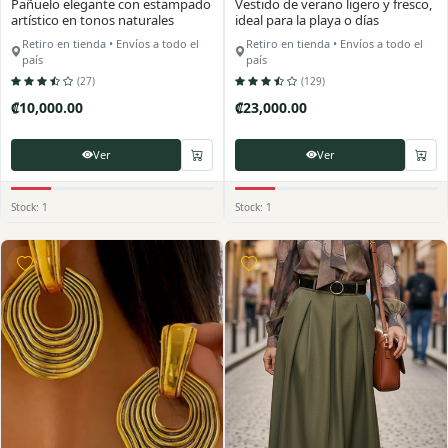
Pañuelo elegante con estampado
Vestido de verano ligero y fresco,
artístico en tonos naturales
ideal para la playa o días
soleados.
Retiro en tienda • Envíos a todo el
Retiro en tienda • Envíos a todo el
país
país
(27)
(129)
₡10,000.00
₡23,000.00
Ver
Ver
Stock: 1
Stock: 1